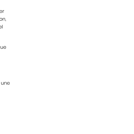
er
on,
el
que
t une