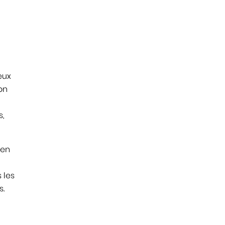
eux
on
s,
 en
 les
s.