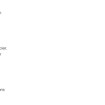
n
a
ier,
r
ons