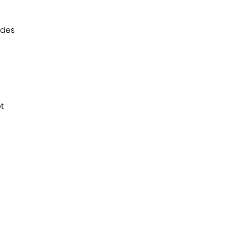
 des
et