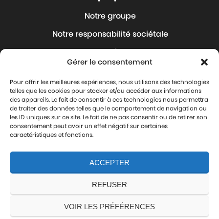
Notre groupe
Notre responsabilité sociétale
Nos Articles
Gérer le consentement
Nous rejoindre
Pour offrir les meilleures expériences, nous utilisons des technologies
Où sommes-nous ?
telles que les cookies pour stocker et/ou accéder aux informations
des appareils. Le fait de consentir à ces technologies nous permettra
Contact
de traiter des données telles que le comportement de navigation ou
les ID uniques sur ce site. Le fait de ne pas consentir ou de retirer son
Mentions légales
consentement peut avoir un effet négatif sur certaines
caractéristiques et fonctions.
Protection de vos données personnelles
ACCEPTER
Nous suivre
REFUSER
VOIR LES PRÉFÉRENCES