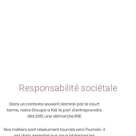
salariés accompagnés en Santé & QVCT
+
15
k
managers de transition dans notre
communauté
Responsabilité sociétale
Dans un contexte souvent dominé par le court
terme, notre Groupe a fait le pari d’entreprendre,
dès 2012, une démarche RSE.
Nos métiers sont résolument tournés vers l’humain, il
est donc essentiel que nous intégrions les