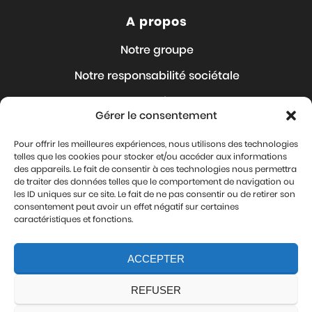
A propos
Notre groupe
Notre responsabilité sociétale
Nos Articles
Gérer le consentement
Nous rejoindre
Pour offrir les meilleures expériences, nous utilisons des technologies
Où sommes-nous ?
telles que les cookies pour stocker et/ou accéder aux informations
des appareils. Le fait de consentir à ces technologies nous permettra
Contact
de traiter des données telles que le comportement de navigation ou
les ID uniques sur ce site. Le fait de ne pas consentir ou de retirer son
Mentions légales
consentement peut avoir un effet négatif sur certaines
caractéristiques et fonctions.
Protection de vos données personnelles
ACCEPTER
Nous suivre
REFUSER