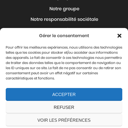
Notre groupe
Notre responsabilité sociétale
Nos Articles
Gérer le consentement
Nous rejoindre
Pour offrir les meilleures expériences, nous utilisons des technologies
Où sommes-nous ?
telles que les cookies pour stocker et/ou accéder aux informations
des appareils. Le fait de consentir à ces technologies nous permettra
Contact
de traiter des données telles que le comportement de navigation ou
les ID uniques sur ce site. Le fait de ne pas consentir ou de retirer son
Mentions légales
consentement peut avoir un effet négatif sur certaines
caractéristiques et fonctions.
Protection de vos données personnelles
ACCEPTER
Nous suivre
REFUSER
VOIR LES PRÉFÉRENCES