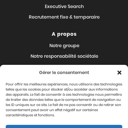
Executive Search
Recrutement fixe & temporaire
A propos
Notre groupe
Notre responsabilité sociétale
Nos Articles
Gérer le consentement
Nous rejoindre
Pour offrir les meilleures expériences, nous utilisons des technologies
Où sommes-nous ?
telles que les cookies pour stocker et/ou accéder aux informations
des appareils. Le fait de consentir à ces technologies nous permettra
Contact
de traiter des données telles que le comportement de navigation ou
les ID uniques sur ce site. Le fait de ne pas consentir ou de retirer son
Mentions légales
consentement peut avoir un effet négatif sur certaines
caractéristiques et fonctions.
Protection de vos données personnelles