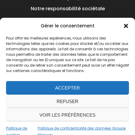
Notre responsabilité sociétale
Nos Articles
Gérer le consentement
Nous rejoindre
Pour offrir les meilleures expériences, nous utilisons des
Où sommes-nous ?
technologies telles que les cookies pour stocker et/ou accéder aux
informations des appareils. Le fait de consentir à ces technologies
Contact
nous permettra de traiter des données telles que le comportement
de navigation ou les ID uniques sur ce site. Le fait de ne pas
Mentions légales
consentir ou de retirer son consentement peut avoir un effet négatif
sur certaines caractéristiques et fonctions.
Protection de vos données personnelles
ACCEPTER
Nous suivre
REFUSER
VOIR LES PRÉFÉRENCES
Politique de
Politique de confidentialité des données Groupe
cookies
Menway