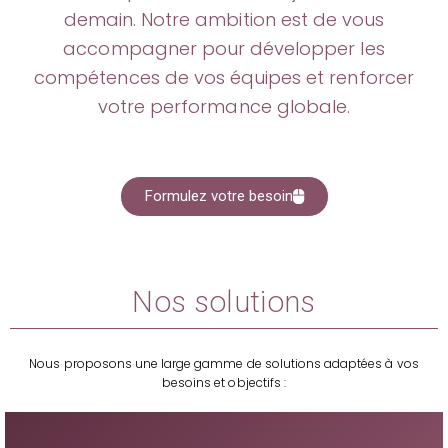
demain. Notre ambition est de vous
accompagner pour développer les
compétences de vos équipes et renforcer
votre performance globale.
Formulez votre besoin
Ceci est le header
Nos solutions
Aidez vos managers à développer leur leadership, leur
capacité à motiver leurs équipes et leur aptitude à
prendre des décisions stratégiques.
Nous proposons une large gamme de solutions adaptées à vos
besoins et objectifs :