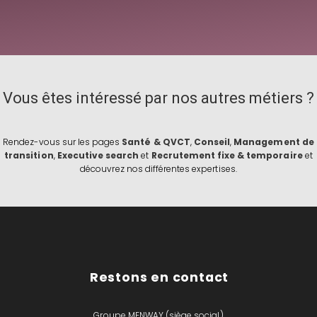
Vous êtes intéressé par nos autres métiers ?
Rendez-vous sur les pages
Santé & QVCT
,
Conseil
,
Management de
transition
,
Executive search
et
Recrutement fixe & temporaire
et
découvrez nos différentes expertises.
Restons en contact
Groupe MENWAY (siège social)