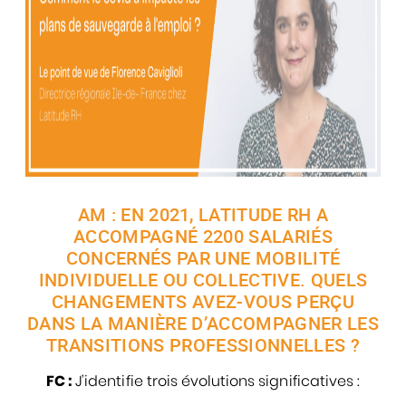
AM : EN 2021, LATITUDE RH A
ACCOMPAGNÉ 2200 SALARIÉS
CONCERNÉS PAR UNE MOBILITÉ
INDIVIDUELLE OU COLLECTIVE. QUELS
CHANGEMENTS AVEZ-VOUS PERÇU
DANS LA MANIÈRE D’ACCOMPAGNER LES
TRANSITIONS PROFESSIONNELLES ?
FC :
J’identifie trois évolutions significatives :