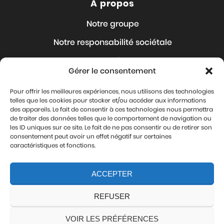
A propos
Notre groupe
Notre responsabilité sociétale
Nos Articles
Gérer le consentement
Nous rejoindre
Pour offrir les meilleures expériences, nous utilisons des technologies
Où sommes-nous ?
telles que les cookies pour stocker et/ou accéder aux informations
des appareils. Le fait de consentir à ces technologies nous permettra
Contact
de traiter des données telles que le comportement de navigation ou
les ID uniques sur ce site. Le fait de ne pas consentir ou de retirer son
Mentions légales
consentement peut avoir un effet négatif sur certaines
caractéristiques et fonctions.
Protection de vos données personnelles
ACCEPTER
Nous suivre
REFUSER
VOIR LES PRÉFÉRENCES