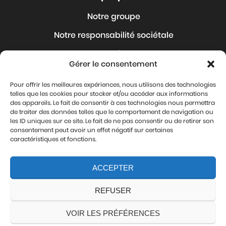
Notre groupe
Notre responsabilité sociétale
Nos Articles
Gérer le consentement
Nous rejoindre
Pour offrir les meilleures expériences, nous utilisons des technologies
Où sommes-nous ?
telles que les cookies pour stocker et/ou accéder aux informations
des appareils. Le fait de consentir à ces technologies nous permettra
Contact
de traiter des données telles que le comportement de navigation ou
les ID uniques sur ce site. Le fait de ne pas consentir ou de retirer son
Mentions légales
consentement peut avoir un effet négatif sur certaines
caractéristiques et fonctions.
Protection de vos données personnelles
ACCEPTER
Nous suivre
REFUSER
VOIR LES PRÉFÉRENCES