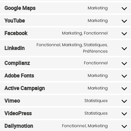
to
wordfen
Google Maps
Marketing
Consent
service
to
google-
YouTube
Marketing
Consent
service
fonts
to
google-
Facebook
Marketing, Fonctionnel
Consent
service
maps
to
youtube
Fonctionnel, Marketing, Statistiques,
LinkedIn
service
Consent
Préférences
facebook
to
Complianz
Fonctionnel
service
Consent
linkedin
to
Adobe Fonts
Marketing
Consent
service
to
complian
Active Campaign
Marketing
Consent
service
to
adobe-
Vimeo
Statistiques
Consent
service
fonts
to
active-
VideoPress
Statistiques
Consent
service
campaig
to
vimeo
Dailymotion
Fonctionnel, Marketing
Consent
service