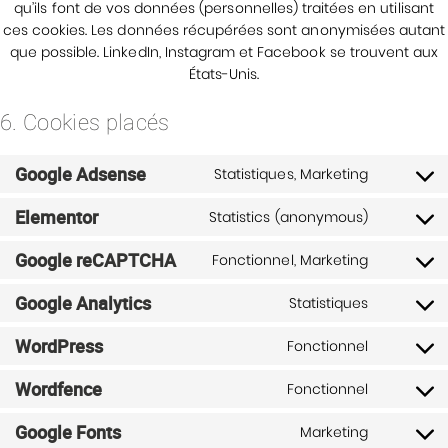
qu’ils font de vos données (personnelles) traitées en utilisant
ces cookies. Les données récupérées sont anonymisées autant
que possible. LinkedIn, Instagram et Facebook se trouvent aux
États-Unis.
6. Cookies placés
Google Adsense
Statistiques, Marketing
Consent
to
Elementor
Statistics (anonymous)
Consent
service
to
google-
Google reCAPTCHA
Fonctionnel, Marketing
Consent
service
adsense
to
elemento
Google Analytics
Statistiques
Consent
service
to
google-
WordPress
Fonctionnel
Consent
service
recaptch
to
google-
Wordfence
Fonctionnel
Consent
service
analytics
to
wordpres
Google Fonts
Marketing
Consent
service