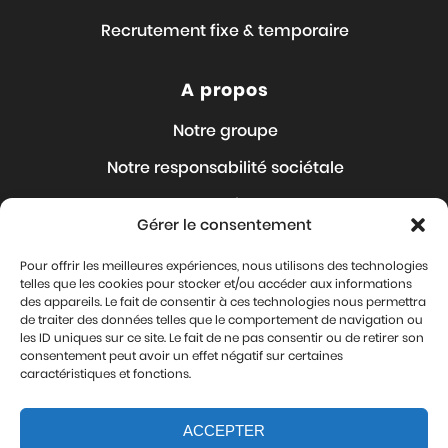
Recrutement fixe & temporaire
A propos
Notre groupe
Notre responsabilité sociétale
Nos Articles
Gérer le consentement
Nous rejoindre
Pour offrir les meilleures expériences, nous utilisons des technologies
Où sommes-nous ?
telles que les cookies pour stocker et/ou accéder aux informations
des appareils. Le fait de consentir à ces technologies nous permettra
Contact
de traiter des données telles que le comportement de navigation ou
les ID uniques sur ce site. Le fait de ne pas consentir ou de retirer son
Mentions légales
consentement peut avoir un effet négatif sur certaines
caractéristiques et fonctions.
Protection de vos données personnelles
ACCEPTER