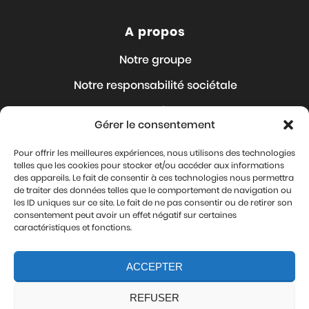
A propos
Notre groupe
Notre responsabilité sociétale
Nos Articles
Gérer le consentement
Nous rejoindre
Pour offrir les meilleures expériences, nous utilisons des technologies
Où sommes-nous ?
telles que les cookies pour stocker et/ou accéder aux informations
des appareils. Le fait de consentir à ces technologies nous permettra
Contact
de traiter des données telles que le comportement de navigation ou
les ID uniques sur ce site. Le fait de ne pas consentir ou de retirer son
Mentions légales
consentement peut avoir un effet négatif sur certaines
caractéristiques et fonctions.
Protection de vos données personnelles
ACCEPTER
Nous suivre
REFUSER