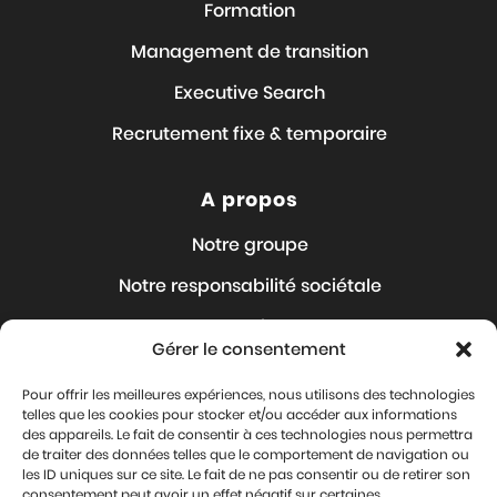
Formation
Management de transition
Executive Search
Recrutement fixe & temporaire
A propos
Notre groupe
Notre responsabilité sociétale
Nos Articles
Gérer le consentement
Nous rejoindre
Pour offrir les meilleures expériences, nous utilisons des technologies
Où sommes-nous ?
telles que les cookies pour stocker et/ou accéder aux informations
des appareils. Le fait de consentir à ces technologies nous permettra
Contact
de traiter des données telles que le comportement de navigation ou
les ID uniques sur ce site. Le fait de ne pas consentir ou de retirer son
Mentions légales
consentement peut avoir un effet négatif sur certaines