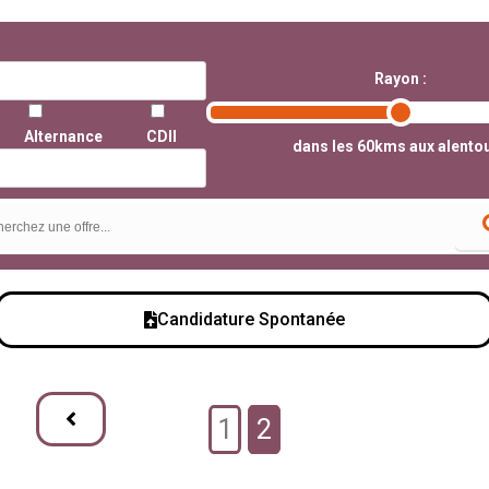
Rayon :
Alternance
CDII
dans les 60kms aux alento
Candidature Spontanée
1
2